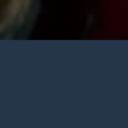
Quienes Somos
CMT (Asociación Centro para la Misión
Transformadora) fue fundada en Guatemala
por un grupo de creyentes en Cristo Jesús
llamados a promover una labor misional
encarnacional en la ciudad de Guatemala.