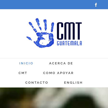
Saltar
Faceb
al
contenido
INICIO
ACERCA DE
CMT
COMO APOYAR
CONTACTO
ENGLISH