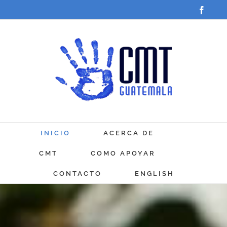
Saltar
Faceb
al
contenido
INICIO
ACERCA DE
CMT
COMO APOYAR
CONTACTO
ENGLISH