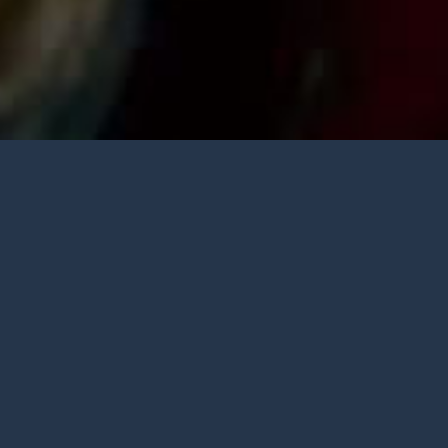
Quienes Somos
CMT (Asociación Centro para la Misión
Transformadora) fue fundada en Guatemala
por un grupo de creyentes en Cristo Jesús
llamados a promover una labor misional
encarnacional en la ciudad de Guatemala.